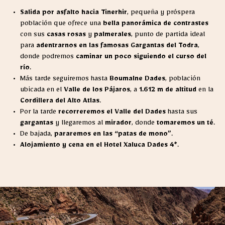
Salida por asfalto hacia Tinerhir
, pequeña y próspera
población que ofrece una
bella panorámica de contrastes
con sus
casas rosas
y
palmerales
, punto de partida ideal
para
adentrarnos en las famosas Gargantas del Todra
,
donde podremos
caminar un poco siguiendo el curso del
río
.
Más tarde seguiremos hasta
Boumalne Dades
, población
ubicada en el
Valle de los Pájaros
, a
1.612 m de altitud
en la
Cordillera del Alto Atlas
.
Por la tarde
recorreremos el Valle del Dades
hasta sus
gargantas
y llegaremos al
mirador
, donde
tomaremos un té
.
De bajada,
pararemos en las “patas de mono”
.
Alojamiento y cena en el Hotel Xaluca Dades 4*
.