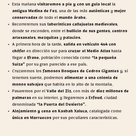
Esta mañana
visitaremos a pie y con un guía local
la
antigua Medina de Fez
, una de las más
auténticas
y
mejor
conservadas
de todo el
mundo árabe
.
Recorreremos sus
laberínticas callejuelas medievales
,
donde se esconden, entre el
bullicio de sus gentes
,
centros
artesanales
,
mezquitas
y
palacios
.
A primera hora de la tarde,
salida en vehículo 4x4 con
chófer
en dirección sur para
cruzar el Medio Atlas
hasta
llegar a
Ifrane
, población conocida como
“la pequeña
Suiza”
por su gran parecido a ese país.
Cruzaremos los
famosos Bosques de Cedros Gigantes
y, si
tenemos suerte, podremos
alimentar a una colonia de
monos salvajes
que habita en lo alto de la montaña.
Pasaremos por el
Valle del Ziz
, con más de
diez millones de
palmeras
en su interior, y llegaremos a
Erfoud
, ciudad
denominada
“la Puerta del Desierto”
.
Alojamiento y cena en Kasbah Xaluca
, catalogada como
única en Marruecos
por sus peculiares características.