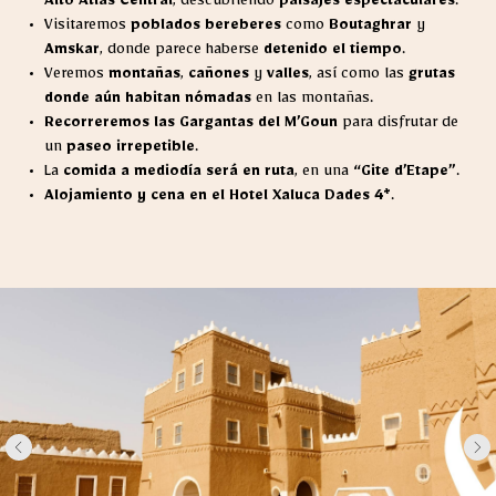
Alto Atlas Central
, descubriendo
paisajes espectaculares
.
Visitaremos
poblados bereberes
como
Boutaghrar
y
Amskar
, donde parece haberse
detenido el tiempo
.
Veremos
montañas
,
cañones
y
valles
, así como las
grutas
donde aún habitan nómadas
en las montañas.
Recorreremos las Gargantas del M’Goun
para disfrutar de
un
paseo irrepetible
.
La
comida a mediodía será en ruta
, en una
“Gite d’Etape”
.
Alojamiento y cena en el Hotel Xaluca Dades 4*
.