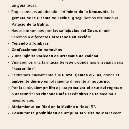
Esta mañana
visitaremos a pie la Medina de Marrakech
con
un
guía local
.
Empezaremos admirando el
Alminar de la Koutoubia
, la
gemela de la Giralda de Sevilla
, y seguiremos visitando el
Palacio de la Bahía
.
Nos adentraremos por las
callejuelas del Zoco
, donde
veremos a
diferentes artesanos en acción
:
Tejiendo alfombras
Confeccionando babuchas
Y una
infinita variedad de artesanía de calidad
Visitaremos una
farmacia bereber
, donde nos enseñarán sus
“secretillos”
.
Saldremos nuevamente a la
Plaza Djemaa el-Fna
, donde el
ambiente diurno
es totalmente diferente al
nocturno
.
Por la tarde,
tiempo libre
para
practicar el arte del regateo
o
descubrir los rincones más recónditos de la Medina
a
nuestro aire.
Alojamiento en Riad en la Medina u Hotel 5*
.
Consultar la posibilidad de ampliar la visita de Marrakech.