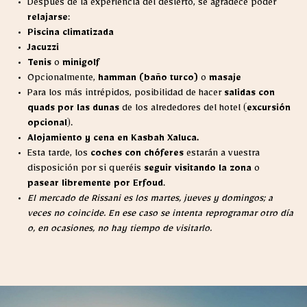
Después de la experiencia del desierto, se agradece poder
relajarse
:
Piscina climatizada
Jacuzzi
Tenis
o
minigolf
Opcionalmente,
hamman (baño turco)
o
masaje
Para los más intrépidos, posibilidad de hacer
salidas con
quads por las dunas
de los alrededores del hotel (
excursión
opcional
).
Alojamiento y cena en Kasbah Xaluca.
Esta tarde, los
coches con chóferes
estarán a vuestra
disposición por si queréis
seguir visitando la zona
o
pasear libremente por Erfoud
.
El mercado de Rissani es los martes, jueves y domingos; a
veces no coincide. En ese caso se intenta reprogramar otro día
o, en ocasiones, no hay tiempo de visitarlo.