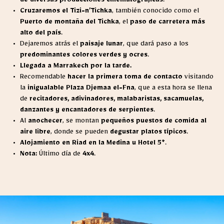
de diversas producciones cinematográficas
.
Cruzaremos el Tizi-n’Tichka
, también conocido como el
Puerto de montaña del Tichka
, el
paso de carretera más
alto del país
.
Dejaremos atrás el
paisaje lunar
, que dará paso a los
predominantes colores verdes y ocres
.
Llegada a Marrakech por la tarde.
Recomendable
hacer la primera toma de contacto
visitando
la
inigualable Plaza Djemaa el-Fna
, que a esta hora se llena
de
recitadores, adivinadores, malabaristas, sacamuelas,
danzantes y encantadores de serpientes
.
Al
anochecer
, se montan
pequeños puestos de comida al
aire libre
, donde se pueden
degustar platos típicos
.
Alojamiento en Riad en la Medina u Hotel 5*
.
Nota:
Último día de
4x4
.