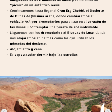
antigüedad de 360 millones de años
, y comeremos un
“picnic” en un auténtico oasis
.
Continuaremos hasta llegar al
Gran Erg Chebbi
, el
Desierto
de Dunas de finísima arena
, donde
cambiaremos el
vehículo 4x4 por dromedarios
para entrar en el
corazón de
las dunas
y
contemplar una puesta de sol inolvidable
.
Llegaremos con los
dromedarios al Bivouac de Luxe
, donde
nos
alojaremos en haimas
como las que utilizan los
nómadas del desierto
.
Alojamiento y cena
.
Es
espectacular dormir bajo las estrellas
.