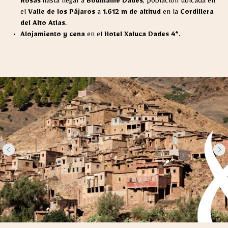
Rosas
hasta llegar a
Boumalne Dades
, población ubicada en
el
Valle de los Pájaros
a
1.612 m de altitud
en la
Cordillera
del Alto Atlas
.
Alojamiento y cena
en el
Hotel Xaluca Dades 4*
.