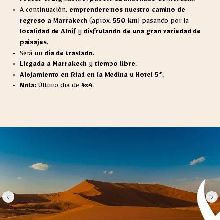
rodear el Erg
hasta el
pueblo abandonado de Merdani
.
A continuación,
emprenderemos nuestro camino de
regreso a Marrakech
(aprox.
550 km
) pasando por la
localidad de Alnif
y
disfrutando de una gran variedad de
paisajes
.
Será un
día de traslado
.
Llegada a Marrakech
y
tiempo libre
.
Alojamiento en Riad en la Medina u Hotel 5*
.
Nota:
Último día de
4x4
.