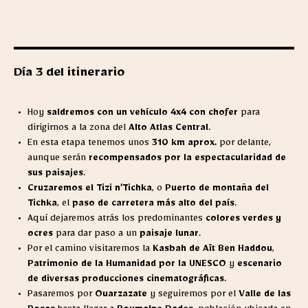
Día 3 del itinerario
Hoy
saldremos con un vehículo 4x4 con chofer
para
dirigirnos a la zona del
Alto Atlas Central
.
En esta etapa tenemos unos
310 km aprox.
por delante,
aunque serán
recompensados por la espectacularidad de
sus paisajes
.
Cruzaremos el Tizi n’Tichka
, o
Puerto de montaña del
Tichka
, el
paso de carretera más alto del país
.
Aquí dejaremos atrás los predominantes
colores verdes y
ocres
para dar paso a un
paisaje lunar
.
Por el camino visitaremos la
Kasbah de Aït Ben Haddou
,
Patrimonio de la Humanidad por la UNESCO
y
escenario
de diversas producciones cinematográficas
.
Pasaremos por
Ouarzazate
y seguiremos por el
Valle de las