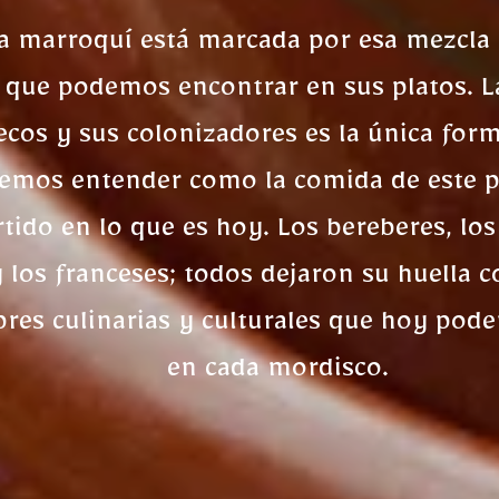
a marroquí está marcada por esa mezcla 
 que podemos encontrar en sus platos. La
cos y sus colonizadores es la única form
emos entender como la comida de este p
tido en lo que es hoy. Los bereberes, los
los franceses; todos dejaron su huella c
res culinarias y culturales que hoy pod
en cada mordisco.