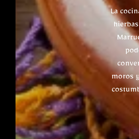
La cocin
hierbas
Marrue
pod
conver
moros y 
costumb